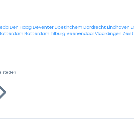
reda
Den Haag
Deventer
Doetinchem
Dordrecht
Eindhoven
E
Rotterdam
Rotterdam
Tilburg
Veenendaal
Vlaardingen
Zeist
e steden