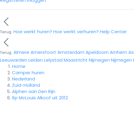
Registreren
Inloggen
Hoe werkt huren?
Hoe werkt verhuren?
Help Center
Terug
Almere
Amersfoort
Amsterdam
Apeldoorn
Arnhem
As
Terug
Leeuwarden
Leiden
Lelystad
Maastricht
Nijmegen
Nijmegen
Home
Camper huren
Nederland
Zuid-Holland
Alphen aan Den Rijn
6p McLouis Alkoof uit 2012