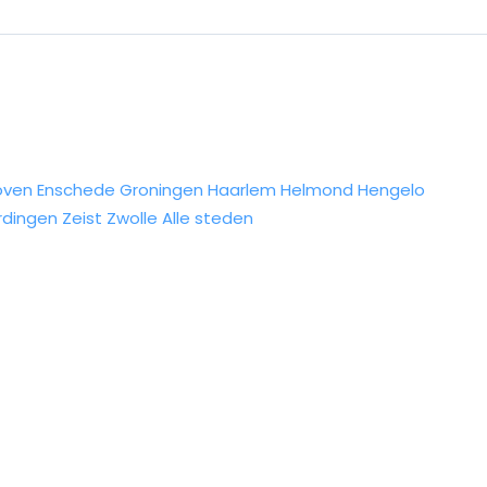
oven
Enschede
Groningen
Haarlem
Helmond
Hengelo
rdingen
Zeist
Zwolle
Alle steden