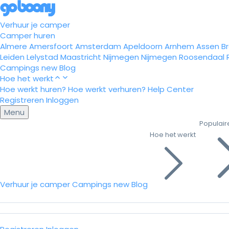
Verhuur je camper
Camper huren
Almere
Amersfoort
Amsterdam
Apeldoorn
Arnhem
Assen
B
Leiden
Lelystad
Maastricht
Nijmegen
Nijmegen
Roosendaal
Campings
new
Blog
Hoe het werkt
Hoe werkt huren?
Hoe werkt verhuren?
Help Center
Registreren
Inloggen
Menu
Populair
Hoe het werkt
Verhuur je camper
Campings
new
Blog