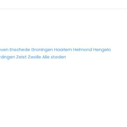
oven
Enschede
Groningen
Haarlem
Helmond
Hengelo
rdingen
Zeist
Zwolle
Alle steden