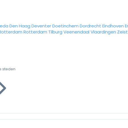
reda
Den Haag
Deventer
Doetinchem
Dordrecht
Eindhoven
E
Rotterdam
Rotterdam
Tilburg
Veenendaal
Vlaardingen
Zeist
e steden