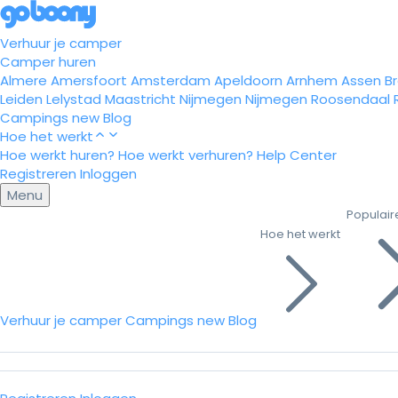
Verhuur je camper
Camper huren
Almere
Amersfoort
Amsterdam
Apeldoorn
Arnhem
Assen
B
Leiden
Lelystad
Maastricht
Nijmegen
Nijmegen
Roosendaal
Campings
new
Blog
Hoe het werkt
Hoe werkt huren?
Hoe werkt verhuren?
Help Center
Registreren
Inloggen
Menu
Populair
Hoe het werkt
Verhuur je camper
Campings
new
Blog