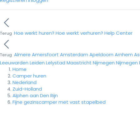
Registreren
Inloggen
Hoe werkt huren?
Hoe werkt verhuren?
Help Center
Terug
Almere
Amersfoort
Amsterdam
Apeldoorn
Arnhem
As
Terug
Leeuwarden
Leiden
Lelystad
Maastricht
Nijmegen
Nijmegen
Home
Camper huren
Nederland
Zuid-Holland
Alphen aan Den Rijn
Fijne gezinscamper met vast stapelbed