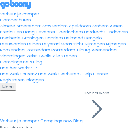
Verhuur je camper
Camper huren
Almere
Amersfoort
Amsterdam
Apeldoorn
Arnhem
Assen
Breda
Den Haag
Deventer
Doetinchem
Dordrecht
Eindhoven
Enschede
Groningen
Haarlem
Helmond
Hengelo
Leeuwarden
Leiden
Lelystad
Maastricht
Nijmegen
Nijmegen
Roosendaal
Rotterdam
Rotterdam
Tilburg
Veenendaal
Vlaardingen
Zeist
Zwolle
Alle steden
Campings
new
Blog
Hoe het werkt
Hoe werkt huren?
Hoe werkt verhuren?
Help Center
Registreren
Inloggen
Menu
Hoe het werkt
Verhuur je camper
Campings
new
Blog
Populaire steden