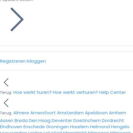
Registreren
Inloggen
Hoe werkt huren?
Hoe werkt verhuren?
Help Center
Terug
Almere
Amersfoort
Amsterdam
Apeldoorn
Arnhem
Terug
Assen
Breda
Den Haag
Deventer
Doetinchem
Dordrecht
Eindhoven
Enschede
Groningen
Haarlem
Helmond
Hengelo
Leeuwarden
Leiden
Lelystad
Maastricht
Nijmegen
Nijmegen