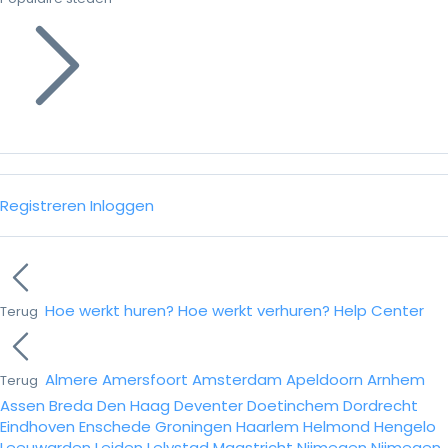
Registreren
Inloggen
Hoe werkt huren?
Hoe werkt verhuren?
Help Center
Terug
Almere
Amersfoort
Amsterdam
Apeldoorn
Arnhem
Terug
Assen
Breda
Den Haag
Deventer
Doetinchem
Dordrecht
Eindhoven
Enschede
Groningen
Haarlem
Helmond
Hengelo
Leeuwarden
Leiden
Lelystad
Maastricht
Nijmegen
Nijmegen