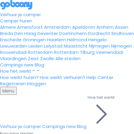
Verhuur je camper
Camper huren
Almere
Amersfoort
Amsterdam
Apeldoorn
Arnhem
Assen
Breda
Den Haag
Deventer
Doetinchem
Dordrecht
Eindhoven
Enschede
Groningen
Haarlem
Helmond
Hengelo
Leeuwarden
Leiden
Lelystad
Maastricht
Nijmegen
Nijmegen
Roosendaal
Rotterdam
Rotterdam
Tilburg
Veenendaal
Vlaardingen
Zeist
Zwolle
Alle steden
Campings
new
Blog
Hoe het werkt
Hoe werkt huren?
Hoe werkt verhuren?
Help Center
Registreren
Inloggen
Menu
Hoe het werkt
Verhuur je camper
Campings
new
Blog
Populaire steden