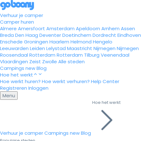
Verhuur je camper
Camper huren
Almere
Amersfoort
Amsterdam
Apeldoorn
Arnhem
Assen
Breda
Den Haag
Deventer
Doetinchem
Dordrecht
Eindhoven
Enschede
Groningen
Haarlem
Helmond
Hengelo
Leeuwarden
Leiden
Lelystad
Maastricht
Nijmegen
Nijmegen
Roosendaal
Rotterdam
Rotterdam
Tilburg
Veenendaal
Vlaardingen
Zeist
Zwolle
Alle steden
Campings
new
Blog
Hoe het werkt
Hoe werkt huren?
Hoe werkt verhuren?
Help Center
Registreren
Inloggen
Menu
Hoe het werkt
Verhuur je camper
Campings
new
Blog
Populaire steden