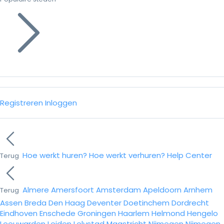
Registreren
Inloggen
Hoe werkt huren?
Hoe werkt verhuren?
Help Center
Terug
Almere
Amersfoort
Amsterdam
Apeldoorn
Arnhem
Terug
Assen
Breda
Den Haag
Deventer
Doetinchem
Dordrecht
Eindhoven
Enschede
Groningen
Haarlem
Helmond
Hengelo
Leeuwarden
Leiden
Lelystad
Maastricht
Nijmegen
Nijmegen