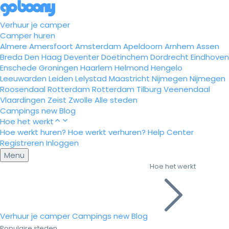
Verhuur je camper
Camper huren
Almere
Amersfoort
Amsterdam
Apeldoorn
Arnhem
Assen
Breda
Den Haag
Deventer
Doetinchem
Dordrecht
Eindhoven
Enschede
Groningen
Haarlem
Helmond
Hengelo
Leeuwarden
Leiden
Lelystad
Maastricht
Nijmegen
Nijmegen
Roosendaal
Rotterdam
Rotterdam
Tilburg
Veenendaal
Vlaardingen
Zeist
Zwolle
Alle steden
Campings
new
Blog
Hoe het werkt
Hoe werkt huren?
Hoe werkt verhuren?
Help Center
Registreren
Inloggen
Menu
Hoe het werkt
Verhuur je camper
Campings
new
Blog
Populaire steden