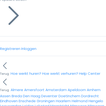
Registreren
Inloggen
Hoe werkt huren?
Hoe werkt verhuren?
Help Center
Terug
Almere
Amersfoort
Amsterdam
Apeldoorn
Arnhem
Terug
Assen
Breda
Den Haag
Deventer
Doetinchem
Dordrecht
Eindhoven
Enschede
Groningen
Haarlem
Helmond
Hengelo
Leeuwarden
Leiden
Lelystad
Maastricht
Nijmegen
Nijmegen