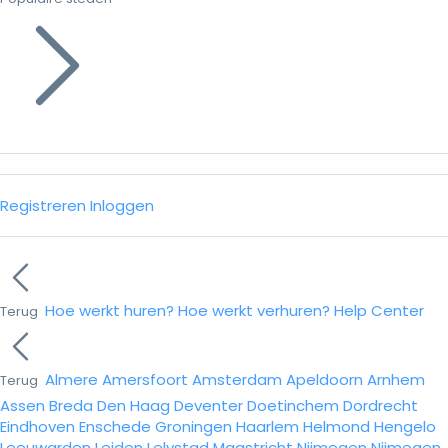
Registreren
Inloggen
Hoe werkt huren?
Hoe werkt verhuren?
Help Center
Terug
Almere
Amersfoort
Amsterdam
Apeldoorn
Arnhem
Terug
Assen
Breda
Den Haag
Deventer
Doetinchem
Dordrecht
Eindhoven
Enschede
Groningen
Haarlem
Helmond
Hengelo
Leeuwarden
Leiden
Lelystad
Maastricht
Nijmegen
Nijmegen