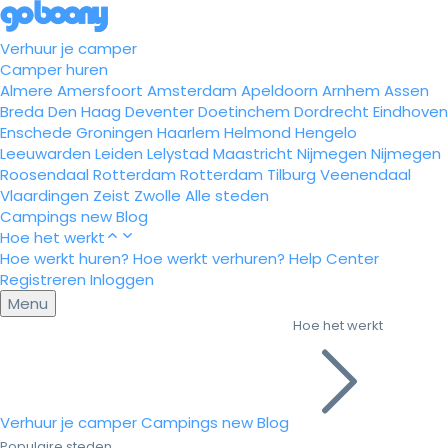
Verhuur je camper
Camper huren
Almere
Amersfoort
Amsterdam
Apeldoorn
Arnhem
Assen
Breda
Den Haag
Deventer
Doetinchem
Dordrecht
Eindhoven
Enschede
Groningen
Haarlem
Helmond
Hengelo
Leeuwarden
Leiden
Lelystad
Maastricht
Nijmegen
Nijmegen
Roosendaal
Rotterdam
Rotterdam
Tilburg
Veenendaal
Vlaardingen
Zeist
Zwolle
Alle steden
Campings
new
Blog
Hoe het werkt
Hoe werkt huren?
Hoe werkt verhuren?
Help Center
Registreren
Inloggen
Menu
Hoe het werkt
Verhuur je camper
Campings
new
Blog
Populaire steden