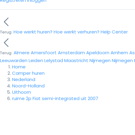
Registreren
Inloggen
Hoe werkt huren?
Hoe werkt verhuren?
Help Center
Terug
Almere
Amersfoort
Amsterdam
Apeldoorn
Arnhem
As
Terug
Leeuwarden
Leiden
Lelystad
Maastricht
Nijmegen
Nijmegen
Home
Camper huren
Nederland
Noord-Holland
Uithoorn
ruime 2p Fiat semi-integrated uit 2007