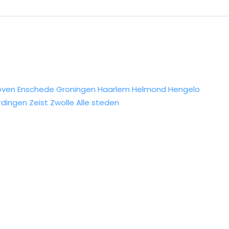
oven
Enschede
Groningen
Haarlem
Helmond
Hengelo
rdingen
Zeist
Zwolle
Alle steden