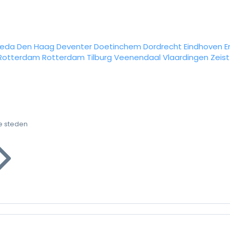
reda
Den Haag
Deventer
Doetinchem
Dordrecht
Eindhoven
E
Rotterdam
Rotterdam
Tilburg
Veenendaal
Vlaardingen
Zeist
e steden