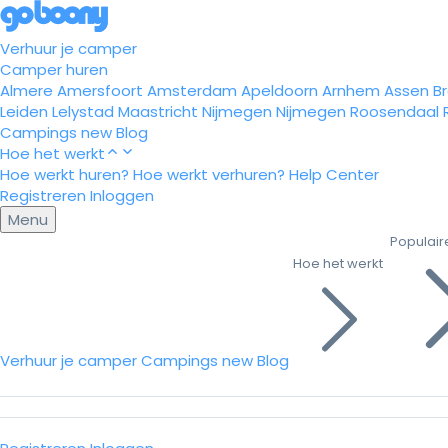
Verhuur je camper
Camper huren
Almere
Amersfoort
Amsterdam
Apeldoorn
Arnhem
Assen
B
Leiden
Lelystad
Maastricht
Nijmegen
Nijmegen
Roosendaal
Campings
new
Blog
Hoe het werkt
Hoe werkt huren?
Hoe werkt verhuren?
Help Center
Registreren
Inloggen
Menu
Populair
Hoe het werkt
Verhuur je camper
Campings
new
Blog