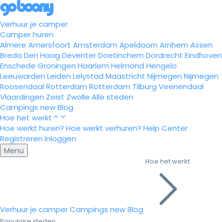
Verhuur je camper
Camper huren
Almere
Amersfoort
Amsterdam
Apeldoorn
Arnhem
Assen
Breda
Den Haag
Deventer
Doetinchem
Dordrecht
Eindhoven
Enschede
Groningen
Haarlem
Helmond
Hengelo
Leeuwarden
Leiden
Lelystad
Maastricht
Nijmegen
Nijmegen
Roosendaal
Rotterdam
Rotterdam
Tilburg
Veenendaal
Vlaardingen
Zeist
Zwolle
Alle steden
Campings
new
Blog
Hoe het werkt
Hoe werkt huren?
Hoe werkt verhuren?
Help Center
Registreren
Inloggen
Menu
Hoe het werkt
Verhuur je camper
Campings
new
Blog
Populaire steden