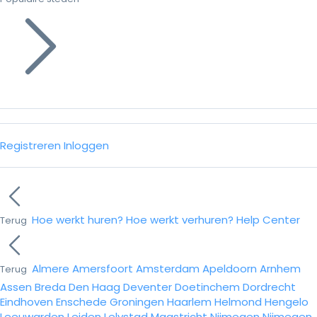
Registreren
Inloggen
Hoe werkt huren?
Hoe werkt verhuren?
Help Center
Terug
Almere
Amersfoort
Amsterdam
Apeldoorn
Arnhem
Terug
Assen
Breda
Den Haag
Deventer
Doetinchem
Dordrecht
Eindhoven
Enschede
Groningen
Haarlem
Helmond
Hengelo
Leeuwarden
Leiden
Lelystad
Maastricht
Nijmegen
Nijmegen