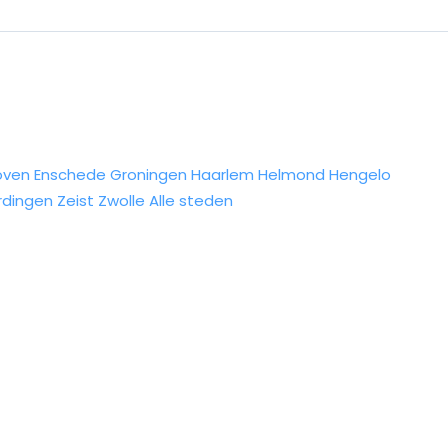
oven
Enschede
Groningen
Haarlem
Helmond
Hengelo
rdingen
Zeist
Zwolle
Alle steden