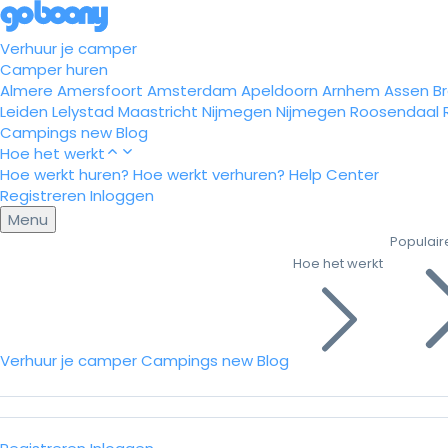
Verhuur je camper
Camper huren
Almere
Amersfoort
Amsterdam
Apeldoorn
Arnhem
Assen
B
Leiden
Lelystad
Maastricht
Nijmegen
Nijmegen
Roosendaal
Campings
new
Blog
Hoe het werkt
Hoe werkt huren?
Hoe werkt verhuren?
Help Center
Registreren
Inloggen
Menu
Populair
Hoe het werkt
Verhuur je camper
Campings
new
Blog