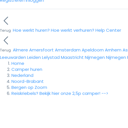
Registreren
Inloggen
Hoe werkt huren?
Hoe werkt verhuren?
Help Center
Terug
Almere
Amersfoort
Amsterdam
Apeldoorn
Arnhem
As
Terug
Leeuwarden
Leiden
Lelystad
Maastricht
Nijmegen
Nijmegen
Home
Camper huren
Nederland
Noord-Brabant
Bergen op Zoom
Reiskriebels? Bekijk hier onze 2,5p camper! -->