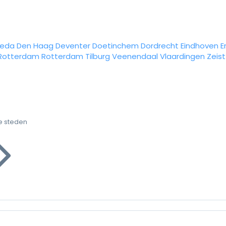
reda
Den Haag
Deventer
Doetinchem
Dordrecht
Eindhoven
E
Rotterdam
Rotterdam
Tilburg
Veenendaal
Vlaardingen
Zeist
e steden