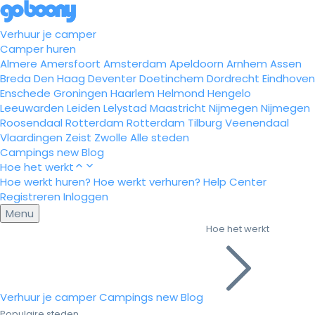
Verhuur je camper
Camper huren
Almere
Amersfoort
Amsterdam
Apeldoorn
Arnhem
Assen
Breda
Den Haag
Deventer
Doetinchem
Dordrecht
Eindhoven
Enschede
Groningen
Haarlem
Helmond
Hengelo
Leeuwarden
Leiden
Lelystad
Maastricht
Nijmegen
Nijmegen
Roosendaal
Rotterdam
Rotterdam
Tilburg
Veenendaal
Vlaardingen
Zeist
Zwolle
Alle steden
Campings
new
Blog
Hoe het werkt
Hoe werkt huren?
Hoe werkt verhuren?
Help Center
Registreren
Inloggen
Menu
Hoe het werkt
Verhuur je camper
Campings
new
Blog
Populaire steden