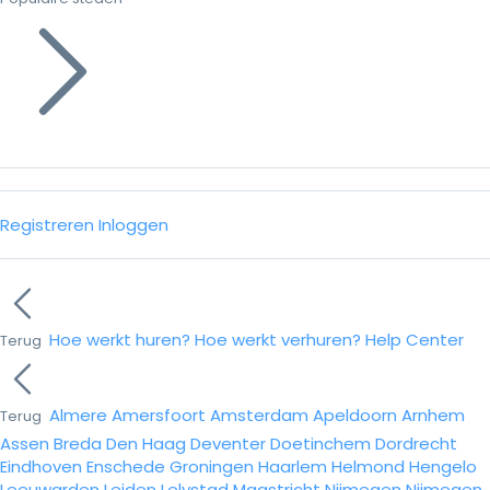
Registreren
Inloggen
Hoe werkt huren?
Hoe werkt verhuren?
Help Center
Terug
Almere
Amersfoort
Amsterdam
Apeldoorn
Arnhem
Terug
Assen
Breda
Den Haag
Deventer
Doetinchem
Dordrecht
Eindhoven
Enschede
Groningen
Haarlem
Helmond
Hengelo
Leeuwarden
Leiden
Lelystad
Maastricht
Nijmegen
Nijmegen