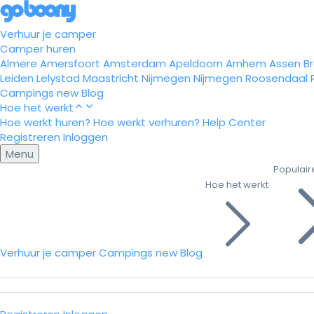
Verhuur je camper
Camper huren
Almere
Amersfoort
Amsterdam
Apeldoorn
Arnhem
Assen
B
Leiden
Lelystad
Maastricht
Nijmegen
Nijmegen
Roosendaal
Campings
new
Blog
Hoe het werkt
Hoe werkt huren?
Hoe werkt verhuren?
Help Center
Registreren
Inloggen
Menu
Populair
Hoe het werkt
Verhuur je camper
Campings
new
Blog