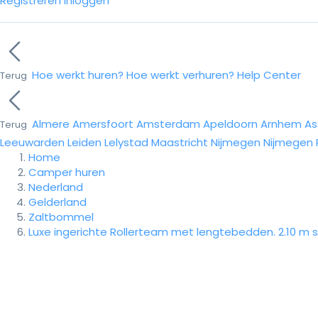
Registreren
Inloggen
Hoe werkt huren?
Hoe werkt verhuren?
Help Center
Terug
Almere
Amersfoort
Amsterdam
Apeldoorn
Arnhem
As
Terug
Leeuwarden
Leiden
Lelystad
Maastricht
Nijmegen
Nijmegen
Home
Camper huren
Nederland
Gelderland
Zaltbommel
Luxe ingerichte Rollerteam met lengtebedden. 2.10 m 