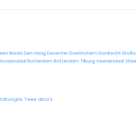
sen
Breda
Den Haag
Deventer
Doetinchem
Dordrecht
Eindh
Roosendaal
Rotterdam
Rotterdam
Tilburg
Veenendaal
Vlaa
stahoogte. Twee airco's