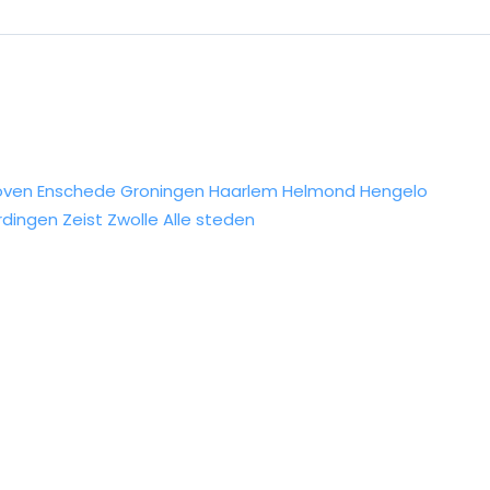
oven
Enschede
Groningen
Haarlem
Helmond
Hengelo
rdingen
Zeist
Zwolle
Alle steden