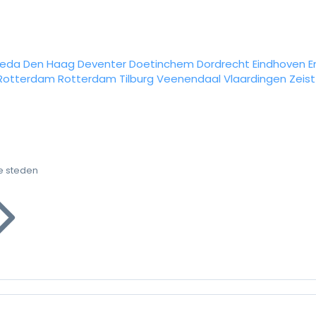
reda
Den Haag
Deventer
Doetinchem
Dordrecht
Eindhoven
E
Rotterdam
Rotterdam
Tilburg
Veenendaal
Vlaardingen
Zeist
e steden