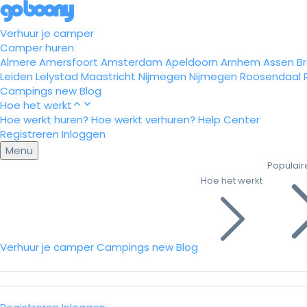
Verhuur je camper
Camper huren
Almere
Amersfoort
Amsterdam
Apeldoorn
Arnhem
Assen
B
Leiden
Lelystad
Maastricht
Nijmegen
Nijmegen
Roosendaal
Campings
new
Blog
Hoe het werkt
Hoe werkt huren?
Hoe werkt verhuren?
Help Center
Registreren
Inloggen
Menu
Populair
Hoe het werkt
Verhuur je camper
Campings
new
Blog