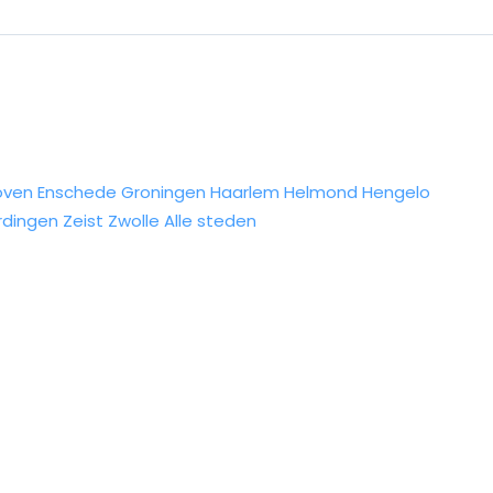
oven
Enschede
Groningen
Haarlem
Helmond
Hengelo
rdingen
Zeist
Zwolle
Alle steden