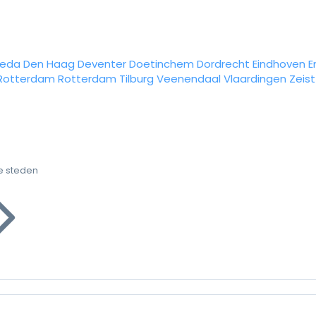
reda
Den Haag
Deventer
Doetinchem
Dordrecht
Eindhoven
E
Rotterdam
Rotterdam
Tilburg
Veenendaal
Vlaardingen
Zeist
e steden