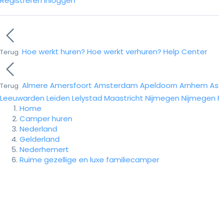
Registreren
Inloggen
Hoe werkt huren?
Hoe werkt verhuren?
Help Center
Terug
Almere
Amersfoort
Amsterdam
Apeldoorn
Arnhem
As
Terug
Leeuwarden
Leiden
Lelystad
Maastricht
Nijmegen
Nijmegen
Home
Camper huren
Nederland
Gelderland
Nederhemert
Ruime gezellige en luxe familiecamper