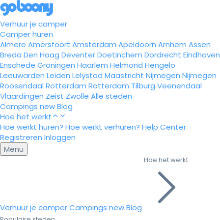
Verhuur je camper
Camper huren
Almere
Amersfoort
Amsterdam
Apeldoorn
Arnhem
Assen
Breda
Den Haag
Deventer
Doetinchem
Dordrecht
Eindhoven
Enschede
Groningen
Haarlem
Helmond
Hengelo
Leeuwarden
Leiden
Lelystad
Maastricht
Nijmegen
Nijmegen
Roosendaal
Rotterdam
Rotterdam
Tilburg
Veenendaal
Vlaardingen
Zeist
Zwolle
Alle steden
Campings
new
Blog
Hoe het werkt
Hoe werkt huren?
Hoe werkt verhuren?
Help Center
Registreren
Inloggen
Menu
Hoe het werkt
Verhuur je camper
Campings
new
Blog
Populaire steden