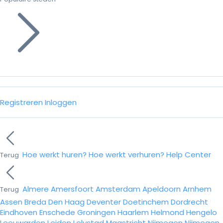
Registreren
Inloggen
Hoe werkt huren?
Hoe werkt verhuren?
Help Center
Terug
Almere
Amersfoort
Amsterdam
Apeldoorn
Arnhem
Terug
Assen
Breda
Den Haag
Deventer
Doetinchem
Dordrecht
Eindhoven
Enschede
Groningen
Haarlem
Helmond
Hengelo
Leeuwarden
Leiden
Lelystad
Maastricht
Nijmegen
Nijmegen