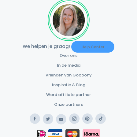
We helpen je graag!
Help Center
Over ons
In de media
Vrienden van Goboony
Inspiratie & Blog
Word affiliate partner
Onze partners
Facebook
Instagram
Pinterest
TikTok
Twitter
YouTube
Safe Payment Klarna
iDEAL
Safe Payment Card