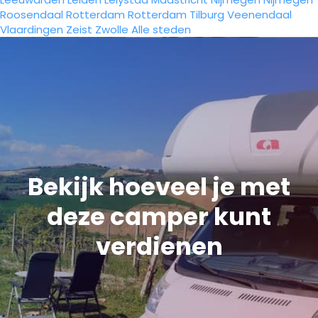
Roosendaal
Rotterdam
Rotterdam
Tilburg
Veenendaal
Vlaardingen
Zeist
Zwolle
Alle steden
Bekijk hoeveel je met
deze camper kunt
verdienen