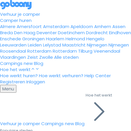
Verhuur je camper
Camper huren
Almere
Amersfoort
Amsterdam
Apeldoorn
Arnhem
Assen
Breda
Den Haag
Deventer
Doetinchem
Dordrecht
Eindhoven
Enschede
Groningen
Haarlem
Helmond
Hengelo
Leeuwarden
Leiden
Lelystad
Maastricht
Nijmegen
Nijmegen
Roosendaal
Rotterdam
Rotterdam
Tilburg
Veenendaal
Vlaardingen
Zeist
Zwolle
Alle steden
Campings
new
Blog
Hoe het werkt
Hoe werkt huren?
Hoe werkt verhuren?
Help Center
Registreren
Inloggen
Menu
Hoe het werkt
Verhuur je camper
Campings
new
Blog
Populaire steden