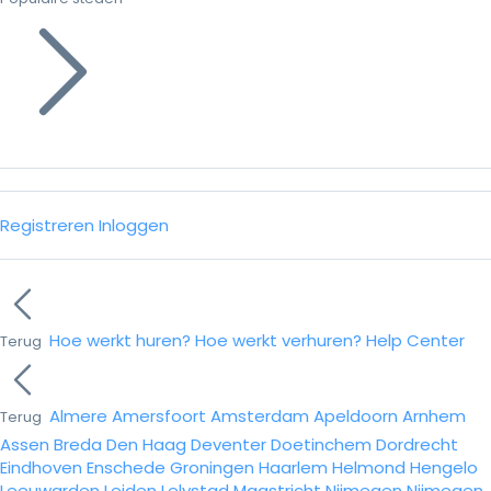
Registreren
Inloggen
Hoe werkt huren?
Hoe werkt verhuren?
Help Center
Terug
Almere
Amersfoort
Amsterdam
Apeldoorn
Arnhem
Terug
Assen
Breda
Den Haag
Deventer
Doetinchem
Dordrecht
Eindhoven
Enschede
Groningen
Haarlem
Helmond
Hengelo
Leeuwarden
Leiden
Lelystad
Maastricht
Nijmegen
Nijmegen