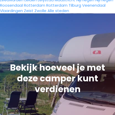
Roosendaal
Rotterdam
Rotterdam
Tilburg
Veenendaal
Vlaardingen
Zeist
Zwolle
Alle steden
Bekijk hoeveel je met
deze camper kunt
verdienen