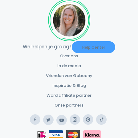
We helpen je graag!
Help Center
Over ons
In de media
Vrienden van Goboony
Inspiratie & Blog
Word affiliate partner
Onze partners
Facebook
Instagram
Pinterest
TikTok
Twitter
YouTube
Safe Payment Klarna
iDEAL
Safe Payment Card