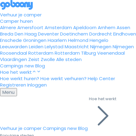
Verhuur je camper
Camper huren
Almere
Amersfoort
Amsterdam
Apeldoorn
Arnhem
Assen
Breda
Den Haag
Deventer
Doetinchem
Dordrecht
Eindhoven
Enschede
Groningen
Haarlem
Helmond
Hengelo
Leeuwarden
Leiden
Lelystad
Maastricht
Nijmegen
Nijmegen
Roosendaal
Rotterdam
Rotterdam
Tilburg
Veenendaal
Vlaardingen
Zeist
Zwolle
Alle steden
Campings
new
Blog
Hoe het werkt
Hoe werkt huren?
Hoe werkt verhuren?
Help Center
Registreren
Inloggen
Menu
Hoe het werkt
Verhuur je camper
Campings
new
Blog
Populaire steden