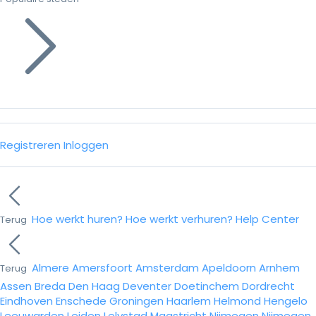
Registreren
Inloggen
Hoe werkt huren?
Hoe werkt verhuren?
Help Center
Terug
Almere
Amersfoort
Amsterdam
Apeldoorn
Arnhem
Terug
Assen
Breda
Den Haag
Deventer
Doetinchem
Dordrecht
Eindhoven
Enschede
Groningen
Haarlem
Helmond
Hengelo
Leeuwarden
Leiden
Lelystad
Maastricht
Nijmegen
Nijmegen