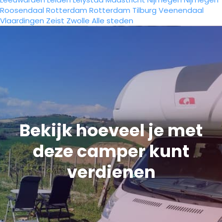
Roosendaal
Rotterdam
Rotterdam
Tilburg
Veenendaal
Vlaardingen
Zeist
Zwolle
Alle steden
Bekijk hoeveel je met
deze camper kunt
verdienen