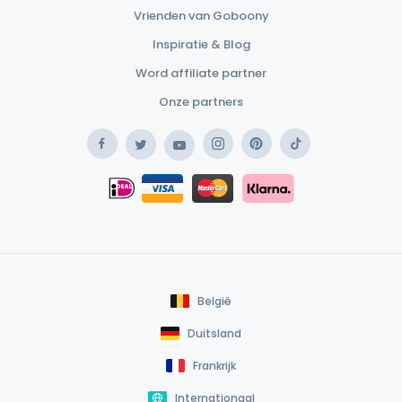
Vrienden van Goboony
Inspiratie & Blog
Word affiliate partner
Onze partners
Facebook
Instagram
Pinterest
TikTok
Twitter
YouTube
Safe Payment Klarna
iDEAL
Safe Payment Card
België
Duitsland
Frankrijk
Internationaal