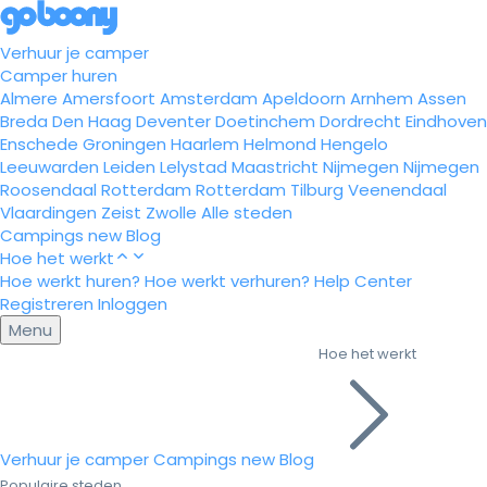
Verhuur je camper
Camper huren
Almere
Amersfoort
Amsterdam
Apeldoorn
Arnhem
Assen
Breda
Den Haag
Deventer
Doetinchem
Dordrecht
Eindhoven
Enschede
Groningen
Haarlem
Helmond
Hengelo
Leeuwarden
Leiden
Lelystad
Maastricht
Nijmegen
Nijmegen
Roosendaal
Rotterdam
Rotterdam
Tilburg
Veenendaal
Vlaardingen
Zeist
Zwolle
Alle steden
Campings
new
Blog
Hoe het werkt
Hoe werkt huren?
Hoe werkt verhuren?
Help Center
Registreren
Inloggen
Menu
Hoe het werkt
Verhuur je camper
Campings
new
Blog
Populaire steden