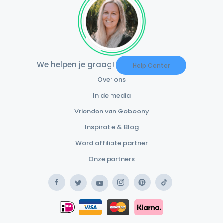
We helpen je graag!
Help Center
Over ons
In de media
Vrienden van Goboony
Inspiratie & Blog
Word affiliate partner
Onze partners
Facebook
Instagram
Pinterest
TikTok
Twitter
YouTube
Safe Payment Klarna
iDEAL
Safe Payment Card