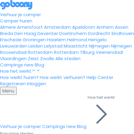
Verhuur je camper
Camper huren
Almere
Amersfoort
Amsterdam
Apeldoorn
Arnhem
Assen
Breda
Den Haag
Deventer
Doetinchem
Dordrecht
Eindhoven
Enschede
Groningen
Haarlem
Helmond
Hengelo
Leeuwarden
Leiden
Lelystad
Maastricht
Nijmegen
Nijmegen
Roosendaal
Rotterdam
Rotterdam
Tilburg
Veenendaal
Vlaardingen
Zeist
Zwolle
Alle steden
Campings
new
Blog
Hoe het werkt
Hoe werkt huren?
Hoe werkt verhuren?
Help Center
Registreren
Inloggen
Menu
Hoe het werkt
Verhuur je camper
Campings
new
Blog
Populaire steden