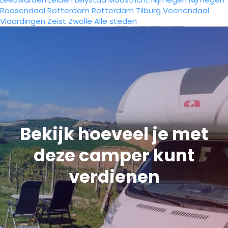
Roosendaal
Rotterdam
Rotterdam
Tilburg
Veenendaal
Vlaardingen
Zeist
Zwolle
Alle steden
Bekijk hoeveel je met
deze camper kunt
verdienen