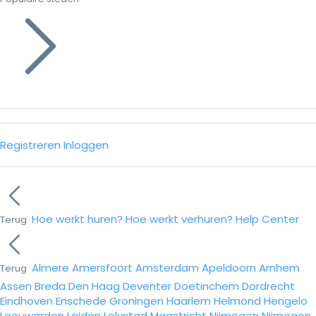
Registreren
Inloggen
Hoe werkt huren?
Hoe werkt verhuren?
Help Center
Terug
Almere
Amersfoort
Amsterdam
Apeldoorn
Arnhem
Terug
Assen
Breda
Den Haag
Deventer
Doetinchem
Dordrecht
Eindhoven
Enschede
Groningen
Haarlem
Helmond
Hengelo
Leeuwarden
Leiden
Lelystad
Maastricht
Nijmegen
Nijmegen